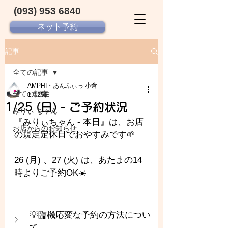
(093) 953 6840‬
ネット予約
記事
全ての記事
AMPHI・あんふぃっ 小倉
全ての記事
1月25日
1/25 (日) - ご予約状況
みりぃ ちゃん
『みりぃちゃん - 本日』は、お店
お店からのお知らせ
の規定定休日でおやすみです🌱
26 (月) 、27 (火) は、あたまの14
時よりご予約OK☀️
💡臨機応変な予約の方法につい
て