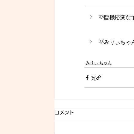
💡臨機応変
💡みりぃち
みりぃ ちゃん
コメント