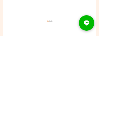
コメント
8/5 (水) - ご予約状況
コメントを追加…
CONTACT
Tel：093
953 6840
Mail :
amphi@deli.fukuoka.jp
OPENING