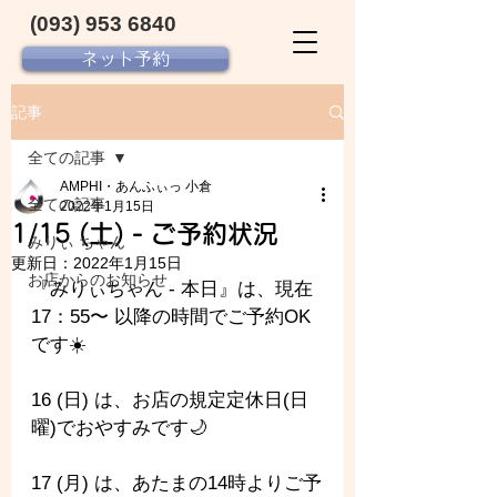
(093) 953 6840‬
ネット予約
記事
全ての記事
AMPHI・あんふぃっ 小倉
全ての記事
2022年1月15日
1/15 (土) - ご予約状況
みりぃ ちゃん
更新日：
2022年1月15日
お店からのお知らせ
『みりぃちゃん - 
本日』は、現在 
17：55〜 以降の時間でご予約OK
です☀️
16 (日) は、お店の規定定休日(日
曜)でおやすみです🌙
17 (月) は、あたまの14時よりご予